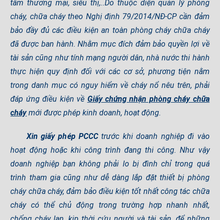
tâm thương mại, siêu thị,..Do thuộc diện quản lý phòng
cháy, chữa cháy theo Nghị định 79/2014/NĐ-CP cần đảm
bảo đầy đủ các điều kiện an toàn phòng cháy chữa cháy
đã được ban hành. Nhằm mục đích đảm bảo quyền lợi về
tài sản cũng như tính mạng người dân, nhà nước thi hành
thực hiện quy định đối với các cơ sở, phương tiện nằm
trong danh mục có nguy hiểm về cháy nổ nêu trên, phải
đáp ứng điều kiện về
Giấy chứng nhận phòng cháy chữa
cháy
mới được phép kinh doanh, hoạt động.
Xin giấy phép PCCC
trước khi doanh nghiệp đi vào
hoạt động hoặc khi công trình đang thi công. Như vậy
doanh nghiệp bạn không phải lo bị đình chỉ trong quá
trình tham gia cũng như dễ dàng lắp đặt thiết bị phòng
cháy chữa cháy, đảm bảo điều kiện tốt nhất công tác chữa
cháy có thể chủ động trong trường hợp nhanh nhất,
chống cháy lan, kịp thời cứu người và tài sản, để những