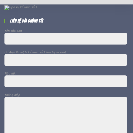
LIÊN HỆ VỚI CHÚNG TÔI
Tên của bạn
Số điện thoại(để kế toán số 1 liên hệ tư vấn)
Tiêu đề:
Thông điệp